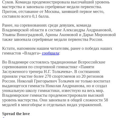
Суков. Команда продемонстрировала высочайший уровень
мастерства и завоевала серебряные медали первенства.
Притом, отставание от Москвы, занявшей первое место,
составило всего 0,1 балла.
Ранее, на соревнованиях среди девушек, команда
Владимирской области в составе Александры Андриановой,
Ульяны Виноградовой, Арины Акимовой и Дарьи Мироновой
также завоевала серебряные медали первенства России.
Кстати, напомним нашим читателям, ранее о победах наших
гимнастов «Владега»
сообщала
:
Во Владимире состоялись традиционные Всероссийские
соревнования по спортивной гимнастике «Памяти
Заслуженного тренера Н.Г. Толкачева». В состязаниях
приняли участие более 270 спортсменов из 20 регионов
России. Николай Григорьевич Толкачев не только воспитал
выдающегося гимнаста Николая Андрианова, но и создал
уникальную школу гимнастики, известную на весь мир.
Владимирские гимнасты продемонстрировали высокий
уровень мастерства. Они завоевали в общей сложности 58
медалей в многоборье и отдельных видах упражнений.
Spread the love