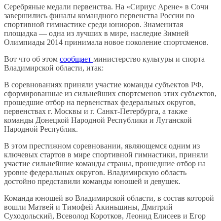
Серебряные медали первенства. На «Сириус Арене» в Сочи
завершились финалы командного первенства России по
спортивной гимнастике среди юниоров. Знаменитая
площадка — одна из лучших в мире, наследие Зимней
Олимпиады 2014 принимала новое поколение спортсменов.
Вот что об этом
сообщает
министерство культуры и спорта
Владимирской области, итак:
В соревнованиях приняли участие команды субъектов РФ,
сформированные из сильнейших спортсменов этих субъектов,
прошедшие отбор на первенствах федеральных округов,
первенствах г. Москвы и г. Санкт-Петербурга, а также
команды Донецкой Народной Республики и Луганской
Народной Республик.
В этом престижном соревновании, являющемся одним из
ключевых стартов в мире спортивной гимнастики, приняли
участие сильнейшие команды страны, прошедшие отбор на
уровне федеральных округов. Владимирскую область
достойно представили команды юношей и девушек.
Команда юношей во Владимирской области, в состав которой
вошли Матвей и Тимофей Акиньшины, Дмитрий
Суходольский, Всеволод Коротков, Леонид Елисеев и Егор