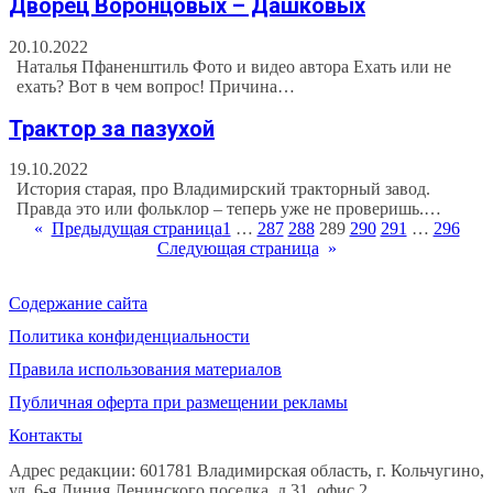
Дворец Воронцовых – Дашковых
20.10.2022
Наталья Пфаненштиль Фото и видео автора Ехать или не
ехать? Вот в чем вопрос! Причина…
Трактор за пазухой
19.10.2022
История старая, про Владимирский тракторный завод.
Правда это или фольклор – теперь уже не проверишь.…
«
Предыдущая страница
1
…
287
288
289
290
291
…
296
Следующая страница
»
Содержание сайта
Политика конфиденциальности
Правила использования материалов
Публичная оферта при размещении рекламы
Контакты
Адрес редакции: 601781 Владимирская область, г. Кольчугино,
ул. 6-я Линия Ленинского поселка, д.31, офис 2