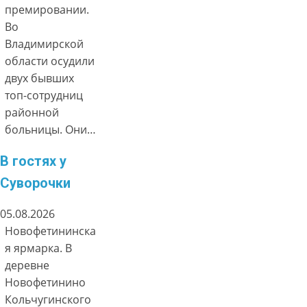
премировании.
Во
Владимирской
области осудили
двух бывших
топ-сотрудниц
районной
больницы. Они…
В гостях у
Суворочки
05.08.2026
Новофетининска
я ярмарка. В
деревне
Новофетинино
Кольчугинского