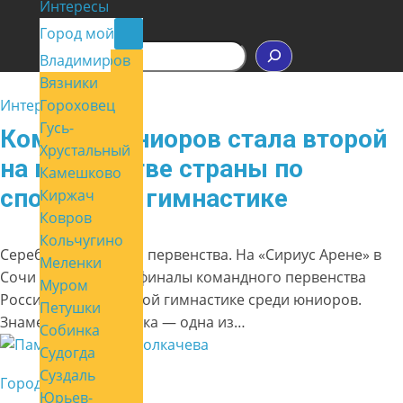
Интересы
Контакты
Город мой
П
Владимир
Александров
о
Вязники
и
с
Интересы
Гороховец
к
Гусь-
Команда юниоров стала второй
Хрустальный
на первенстве страны по
Камешково
спортивной гимнастике
Киржач
Ковров
Кольчугино
Серебряные медали первенства. На «Сириус Арене» в
Меленки
Сочи завершились финалы командного первенства
Муром
России по спортивной гимнастике среди юниоров.
Петушки
Знаменитая площадка — одна из…
Собинка
Судогда
Суздаль
Город мой
Юрьев-