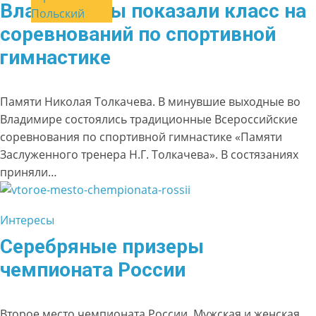
Владимирцы показали класс на
Польский
соревнований по спортивной
гимнастике
Памяти Николая Толкачева. В минувшие выходные во
Владимире состоялись традиционные Всероссийские
соревнования по спортивной гимнастике «Памяти
Заслуженного тренера Н.Г. Толкачева». В состязаниях
приняли…
Интересы
Серебряные призеры
чемпионата России
Второе место чемпионата России. Мужская и женская