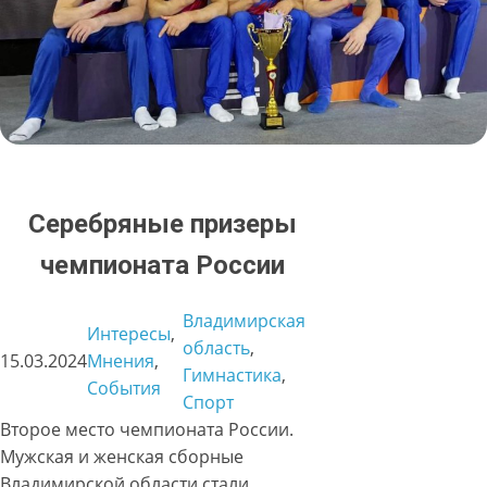
Серебряные призеры
чемпионата России
Владимирская
Интересы
, 
область
, 
15.03.2024
Мнения
, 
Гимнастика
, 
События
Спорт
Второе место чемпионата России.
Мужская и женская сборные
Владимирской области стали