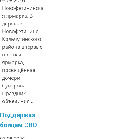
05.08.2026
Новофетининска
я ярмарка. В
деревне
Новофетинино
Кольчугинского
района впервые
прошла
ярмарка,
посвящённая
дочери
Суворова.
Праздник
объединил…
Поддержка
бойцам СВО
03.08.2026