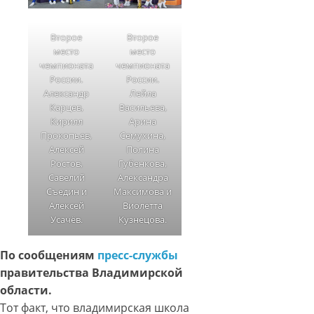
Второе
Второе
место
место
чемпионата
чемпионата
России.
России.
Александр
Лейла
Карцев,
Васильева,
Кирилл
Арина
Прокопьев,
Семухина,
Алексей
Полина
Ростов,
Губенкова,
Савелий
Александра
Съедин и
Максимова и
Алексей
Виолетта
Усачёв.
Кузнецова.
По сообщениям
пресс-службы
правительства Владимирской
области.
Тот факт, что владимирская школа