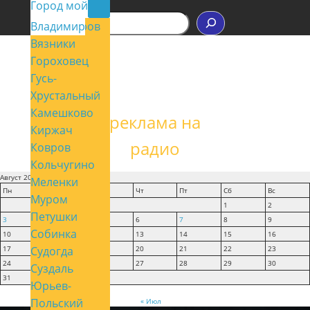
Контакты
Город мой
П
Владимир
Александров
о
Вязники
и
с
Гороховец
к
Гусь-
Хрустальный
Камешково
реклама на
Киржач
радио
Ковров
Кольчугино
Август 2026
Меленки
Пн
Вт
Ср
Чт
Пт
Сб
Вс
Муром
1
2
Петушки
3
4
5
6
7
8
9
Собинка
10
11
12
13
14
15
16
Судогда
17
18
19
20
21
22
23
24
25
26
27
28
29
30
Суздаль
31
Юрьев-
Польский
« Июл