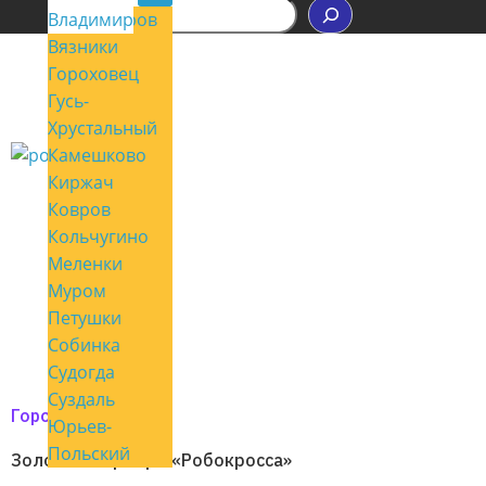
П
Владимир
Александров
о
Вязники
и
с
Гороховец
к
Гусь-
Хрустальный
Камешково
Киржач
Ковров
Кольчугино
Меленки
Муром
Петушки
Собинка
Судогда
Суздаль
Город мой
Юрьев-
Польский
Золото и серебро «Робокросса»