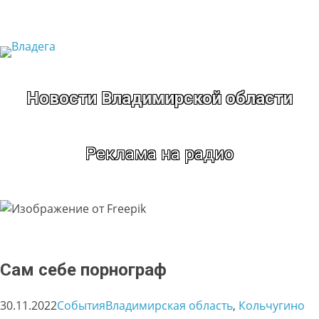
Перейти
к
содержимому
Новости Владимирской области
Реклама на радио
Сам себе порнограф
30.11.2022
События
Владимирская область
, 
Кольчугино