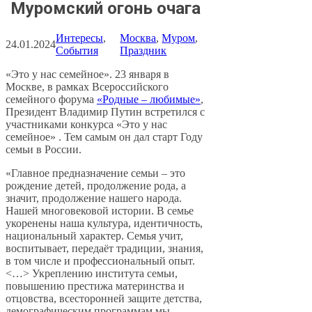
Муромский огонь очага
Интересы
, 
Москва
, 
Муром
, 
24.01.2024
События
Праздник
«Это у нас семейное». 23 января в
Москве, в рамках Всероссийского
семейного форума
«Родные – любимые»
,
Президент Владимир Путин встретился с
участниками конкурса «Это у нас
семейное» . Тем самым он дал старт Году
семьи в России.
«Главное предназначение семьи – это
рождение детей, продолжение рода, а
значит, продолжение нашего народа.
Нашей многовековой истории. В семье
укоренены наша культура, идентичность,
национальный характер. Семья учит,
воспитывает, передаёт традиции, знания,
в том числе и профессиональный опыт.
<…> Укреплению института семьи,
повышению престижа материнства и
отцовства, всесторонней защите детства,
демографическим программам мы,