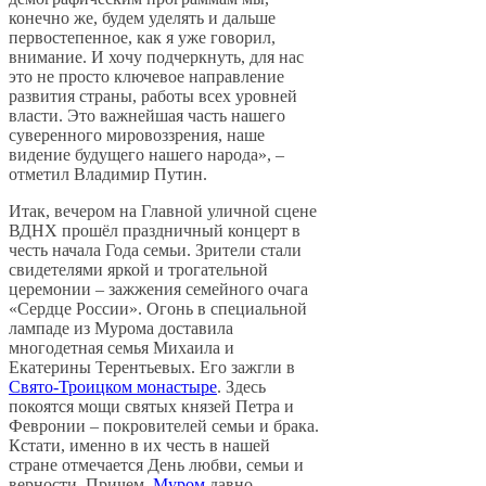
конечно же, будем уделять и дальше
первостепенное, как я уже говорил,
внимание. И хочу подчеркнуть, для нас
это не просто ключевое направление
развития страны, работы всех уровней
власти. Это важнейшая часть нашего
суверенного мировоззрения, наше
видение будущего нашего народа», –
отметил Владимир Путин.
Итак, вечером на Главной уличной сцене
ВДНХ прошёл праздничный концерт в
честь начала Года семьи. Зрители стали
свидетелями яркой и трогательной
церемонии – зажжения семейного очага
«Сердце России». Огонь в специальной
лампаде из Мурома доставила
многодетная семья Михаила и
Екатерины Терентьевых. Его зажгли в
Свято-Троицком монастыре
. Здесь
покоятся мощи святых князей Петра и
Февронии – покровителей семьи и брака.
Кстати, именно в их честь в нашей
стране отмечается День любви, семьи и
верности. Причем,
Муром
давно