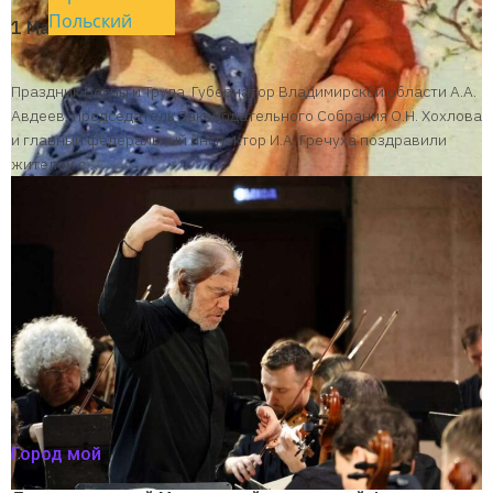
Польский
1 Мая!
Праздник Весны и Труда. Губернатор Владимирской области А.А.
Авдеев, председатель Законодательного Собрания О.Н. Хохлова
и главный федеральный инспектор И.А. Гречуха поздравили
жителей с…
Город мой