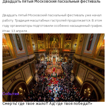
Двадцать пятый Московский пасхальный фестиваль
Двадцать пятый Московский пасхальный фестиваль уже начал
работу. Традиция масштабных гастролей продолжается. В этом
году организаторы подготовили особенно насыщенный график.
Итак: 13 апреля…
События
Смерть! где твое жало?! Ад! где твоя победа?!»