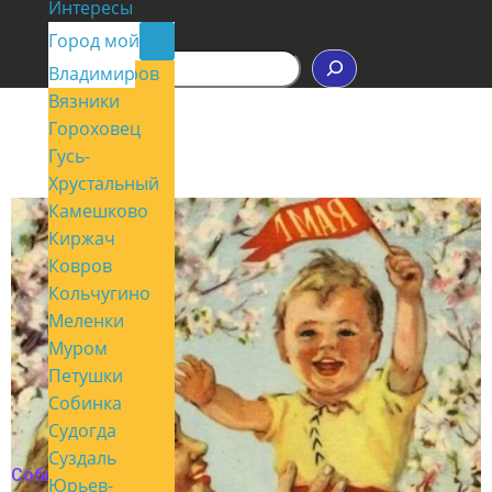
Интересы
Контакты
Город мой
П
Владимир
Александров
о
Вязники
и
с
Гороховец
к
Гусь-
Хрустальный
Камешково
Киржач
Ковров
Кольчугино
Меленки
Муром
Петушки
Собинка
Судогда
Суздаль
События
Юрьев-