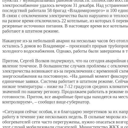
пунктах 7 муниципальных районов области. Полностью восста
электроснабжение удалось вечером 31 декабря. Над устранение
последствий работали 58 бригад «Владимирэнерго» и 100 един
В связи с отключением электричества было нарушено и теплос
на разное время отключились 22 котельные, из которых 6 перев
резервные источники питания. В настоящее время все котельн
работают в штатном режиме.
Накануне из-за небольшой аварии на несколько часов без отоп
остались 5 домов во Владимире – произошёл прорыв трубопро
холодного водоснабжения. Однако, работы были завершены в т
Притом, Сергей Волков подчеркнул, что на сегодня аварийная 
явление точечное. В большинстве случаев проблемы с отключ
электричества возникают из-за переключения с временной схе
энергоснабжения на постоянную. «На данный момент фиксиру
единичные заявки. Система работает в штатном режиме. Сейча
низкие температуры – ниже на 7-12 градусов средних климати
значений по нашему региону. Продолжаем работать в режиме
готовности. Притом, все аварийные бригады находятся на мест
контролируем», – сообщил вице-губернатор.
«Ситуация сейчас особая, и я благодарю энергетиков за их на
работу в течение уже нескольких недель. В сильные морозы из-
обогревателей сети часто перегружены, нужно опасаться возго
этот случай мобилизовали спасателей, Министерство ЖКХ и о