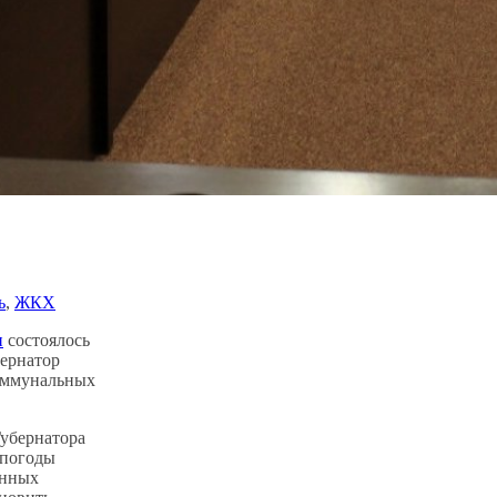
ь
, 
ЖКХ
и
состоялось
бернатор
коммунальных
убернатора
непогоды
ённых