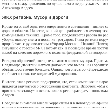
местного самоуправления, но лучше такого не допускать», – от
Александр Авдеев.
ЖКХ региона. Мусор и дороги
Кроме того, ещё одна тема оперативного совещания – зимнее 
дорог в области. На сегодняшний день работает вся имеющаяся
коммунальная техника. Кроме того, продолжается работа по рас
уборке, вывозу снега и посыпке тротуаров. Глава региона пору
проработать с руководством «Упрдор Москва – Нижний Новго
ситуацию с трассой М-7. Потому как, в последнее время посту
жалоб на качество дорожного полотна федеральной автодороги
Есть ряд обращений, которые касаются вывоза мусора. Притом,
Владимира Дмитрий Наумов доложил, что вывоз ТКО организо
объёмы достаточно большие. Однако, регоператор «Биотехнол
сообщает о нехватке водителей мусоровозов.
В итоге, глава региона подчеркнул, что, если компания не нара
придётся задуматься о расторжении контракта. Впрочем: «Мы 
принять «отставку» и искать нового регоператора», – подыто
Авдеев.
Погодные аномалии внесли коррективы и в новогодние афиши
уличные мероприятия рекомендовали перенести или отменить.