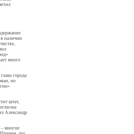
метил
содержание
 в наличии
чистке,
чил
род»
пает много
.
 глава города
ван, но
огии»
стит штат,
согласны
жил Александр
 – многие
 Причем, это