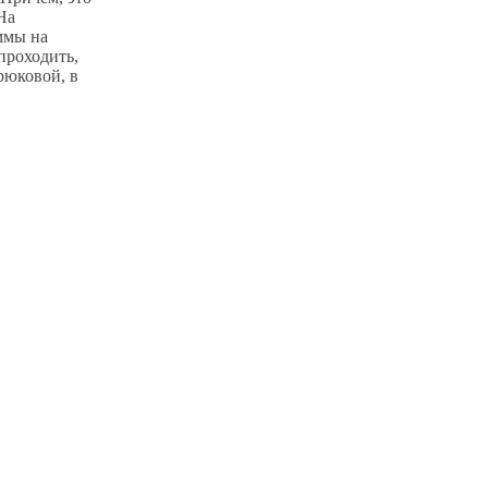
 На
ммы на
проходить,
рюковой, в