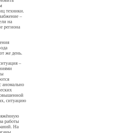
новить
м
иц техники.
набжение –
ели на
ые региона
ления
вода
от же день.
ситуация –
ениями
мы
ются
с аномально
ческих
 повышенной
ах, ситуацию
пряжённую
за работы
раний. На
рганы