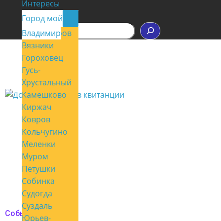
Интересы
Контакты
Город мой
П
Владимир
Александров
о
Вязники
и
с
Гороховец
к
Гусь-
Хрустальный
Камешково
Киржач
Ковров
Кольчугино
Меленки
Муром
Петушки
Собинка
Судогда
Суздаль
События
Юрьев-