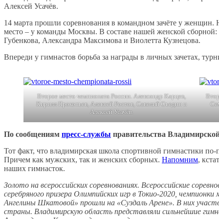
Алексей Усачёв.
14 марта прошли соревнования в командном зачёте у женщин. 
место – у команды Москвы. В составе нашей женской сборной
Губенкова, Александра Максимова и Виолетта Кузнецова.
Впереди у гимнастов борьба за награды в личных зачетах, турн
Второе место чемпионата России. Александр Карцев,
Втор
Кирилл Прокопьев, Алексей Ростов, Савелий Съедин и
Се
Алексей Усачёв.
По сообщениям
пресс-службы
правительства Владимирской
Тот факт, что владимирская школа спортивной гимнастики по-п
Причем как мужских, так и женских сборных.
Напомним
, кст
наших гимнасток.
Золото на всероссийских соревнованиях. Всероссийские сорев
серебряного призера Олимпийских игр в Токио-2020, чемпионки
Ангелины Шкатовой» прошли на «Суздаль Арене». В них участв
страны. Владимирскую область представляли сильнейшие гимна