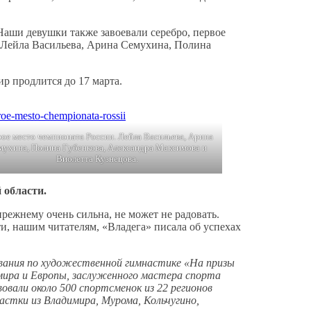
Наши девушки также завоевали серебро, первое
: Лейла Васильева, Арина Семухина, Полина
ир продлится до 17 марта.
ое место чемпионата России. Лейла Васильева, Арина
мухина, Полина Губенкова, Александра Максимова и
Виолетта Кузнецова.
 области.
режнему очень сильна, не может не радовать.
ати, нашим читателям, «Владега» писала об успехах
нования по художественной гимнастике «На призы
 мира и Европы, заслуженного мастера спорта
овали около 500 спортсменок из 22 регионов
стки из Владимира, Мурома, Кольчугино,