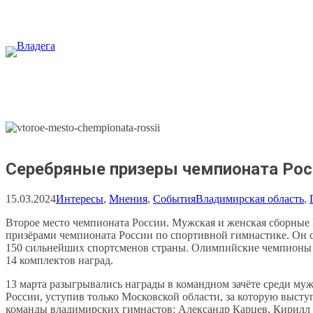
Перейти
к
содержимому
Серебряные призеры чемпионата Рос
15.03.2024
Интересы
, 
Мнения
, 
События
Владимирская область
, 
Второе место чемпионата России. Мужская и женская сборные
призёрами чемпионата России по спортивной гимнастике. Он 
150 сильнейших спортсменов страны. Олимпийские чемпионы 
14 комплектов наград.
13 марта разыгрывались награды в командном зачёте среди му
России, уступив только Московской области, за которую выст
команды владимирских гимнастов: Александр Карцев, Кирилл 