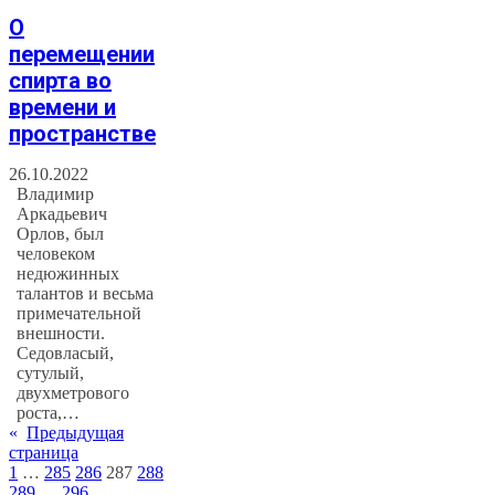
О
перемещении
спирта во
времени и
пространстве
26.10.2022
Владимир
Аркадьевич
Орлов, был
человеком
недюжинных
талантов и весьма
примечательной
внешности.
Седовласый,
сутулый,
двухметрового
роста,…
«
Предыдущая
страница
1
…
285
286
287
288
289
…
296