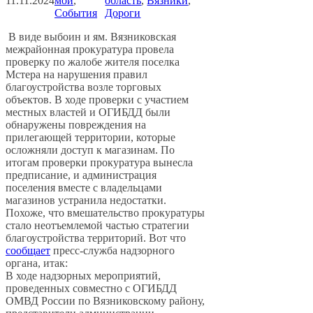
11.11.2024
мой
, 
область
, 
Вязники
, 
События
Дороги
В виде выбоин и ям. Вязниковская
межрайонная прокуратура провела
проверку по жалобе жителя поселка
Мстера на нарушения правил
благоустройства возле торговых
объектов. В ходе проверки с участием
местных властей и ОГИБДД были
обнаружены повреждения на
прилегающей территории, которые
осложняли доступ к магазинам. По
итогам проверки прокуратура вынесла
предписание, и администрация
поселения вместе с владельцами
магазинов устранила недостатки.
Похоже, что вмешательство прокуратуры
стало неотъемлемой частью стратегии
благоустройства территорий. Вот что
сообщает
пресс-служба надзорного
органа, итак:
В ходе надзорных мероприятий,
проведенных совместно с ОГИБДД
ОМВД России по Вязниковскому району,