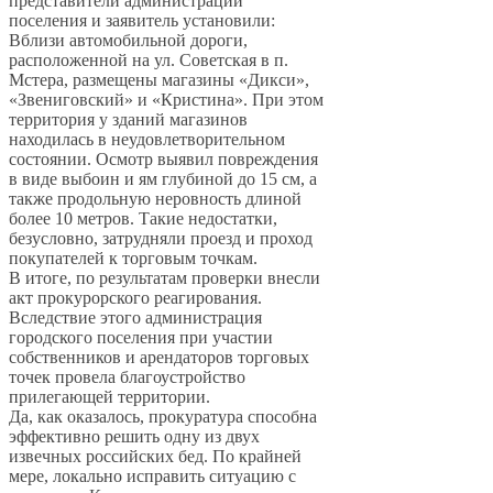
представители администрации
поселения и заявитель установили:
Вблизи автомобильной дороги,
расположенной на ул. Советская в п.
Мстера, размещены магазины «Дикси»,
«Звениговский» и «Кристина». При этом
территория у зданий магазинов
находилась в неудовлетворительном
состоянии. Осмотр выявил повреждения
в виде выбоин и ям глубиной до 15 см, а
также продольную неровность длиной
более 10 метров. Такие недостатки,
безусловно, затрудняли проезд и проход
покупателей к торговым точкам.
В итоге, по результатам проверки внесли
акт прокурорского реагирования.
Вследствие этого администрация
городского поселения при участии
собственников и арендаторов торговых
точек провела благоустройство
прилегающей территории.
Да, как оказалось, прокуратура способна
эффективно решить одну из двух
извечных российских бед. По крайней
мере, локально исправить ситуацию с