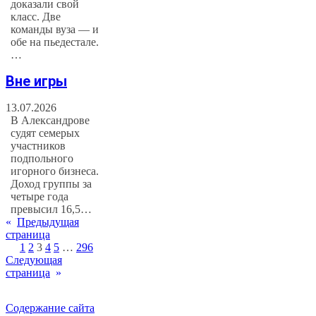
доказали свой
класс. Две
команды вуза — и
обе на пьедестале.
…
Вне игры
13.07.2026
В Александрове
судят семерых
участников
подпольного
игорного бизнеса.
Доход группы за
четыре года
превысил 16,5…
«
Предыдущая
страница
1
2
3
4
5
…
296
Следующая
страница
»
Содержание сайта