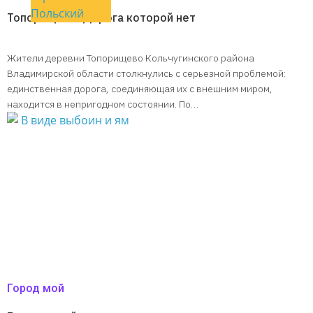
Польский
Топорищево. Дорога которой нет
Жители деревни Топорищево Кольчугинского района
Владимирской области столкнулись с серьезной проблемой:
единственная дорога, соединяющая их с внешним миром,
находится в непригодном состоянии. По…
Город мой