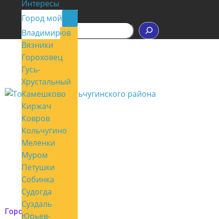
Интересы
Контакты
Город мой
П
Владимир
Александров
о
Вязники
и
с
Гороховец
к
Гусь-
Хрустальный
Камешково
Киржач
Ковров
Кольчугино
Меленки
Муром
Петушки
Собинка
Судогда
Суздаль
Город мой
Юрьев-