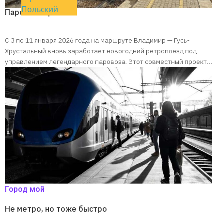
Польский
Паровоз серии Л
С 3 по 11 января 2026 года на маршруте Владимир — Гусь-
Хрустальный вновь заработает новогодний ретропоезд под
управлением легендарного паровоза. Этот совместный проект…
Город мой
Не метро, но тоже быстро