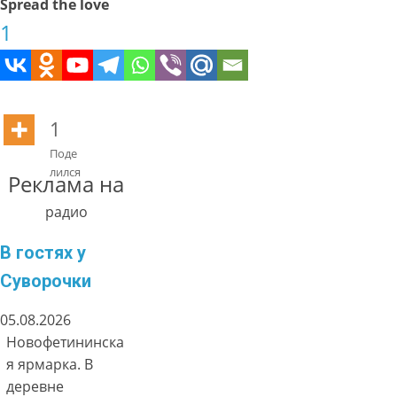
Spread the love
1
1
Поде
лился
Реклама на
радио
В гостях у
Суворочки
05.08.2026
Новофетининска
я ярмарка. В
деревне