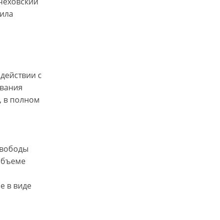
 чеховский
зила
действии с
ования
, в полном
свободы
объеме
е в виде