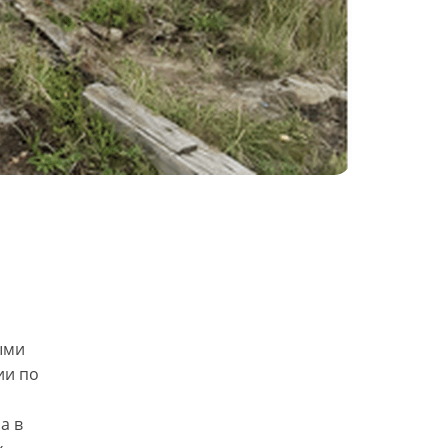
ыми
ии по
а в