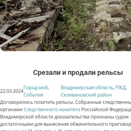
Срезали и продали рельсы
Город мой
, 
Владимирская область
, 
РЖД
, 
22.03.2024
События
Селивановский район
Договорились похитить рельсы. Собранные следственн
органами
Следственного комитета
Российской Федерац
Владимирской области доказательства признаны судом
достаточными для вынесения обвинительного приговор