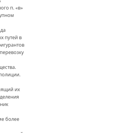
х
го п. «в»
рупном
ода
х путей в
фигурантов
 перевозку
щества.
 полиции.
зящий их
тделения
нник
ме более