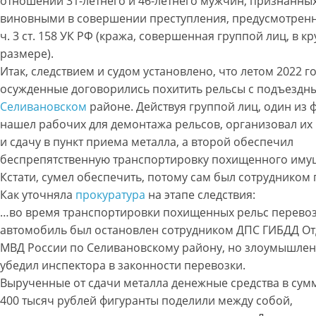
отношении 31-летнего и 46-летнего мужчин, признанны
виновными в совершении преступления, предусмотренно
ч. 3 ст. 158 УК РФ (кража, совершенная группой лиц, в к
размере).
Итак, следствием и судом установлено, что летом 2022 г
осужденные договорились похитить рельсы с подъездны
Селивановском
районе. Действуя группой лиц, один из 
нашел рабочих для демонтажа рельсов, организовал их
и сдачу в пункт приема металла, а второй обеспечил
беспрепятственную транспортировку похищенного иму
Кстати, сумел обеспечить, потому сам был сотрудником
Как уточняла
прокуратура
на этапе следствия:
…во время транспортировки похищенных рельс перево
автомобиль был остановлен сотрудником ДПС ГИБДД О
МВД России по Селивановскому району, но злоумышле
убедил инспектора в законности перевозки.
Вырученные от сдачи металла денежные средства в сум
400 тысяч рублей фигуранты поделили между собой,