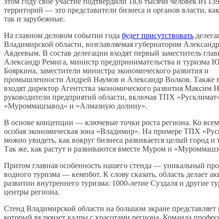
этом году своё участие подтвердили 18,6 тысячи человек из 139
территорий — это представители бизнеса и органов власти, как
так и зарубежные.
На главном деловом событии года
будет присутст
в
овать
делега
Владимирской области, возглавляемая губернатором Александ
Авдеевым. В состав делегации входят первый заместитель глав
Александр Ремига, министр предпринимательства и туризма 
Бояркина, заместители министра экономического развития и
промышленности Андрей Наумов и Александр Волков. Также 
входят директор Агентства экономического развития Максим 
руководители предприятий области, включая ТПХ «Русклимат»
«Муроммашзавод» и «Алмазную долину».
В основе концепции — ключевые точки роста региона. Ко все
особая экономическая зона «Владимир». На примере ТПХ «Ру
можно увидеть, как вокруг бизнеса развивается целый город и 
Так же, как растут и развиваются вместе Муром и «Муроммашз
Притом главная особенность нашего стенда — уникальный про
водного туризма — кемпбот. К слову сказать, область делает ак
развитии внутреннего туризма: 1000-летие Суздаля и другие т
центры региона.
Стенд Владимирской области на большом экране представляет 
который включает кадры с красотами региона. Команда профе