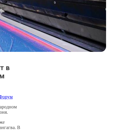
т в
ом
4
Форум
народном
юня.
кже
нгагва. В