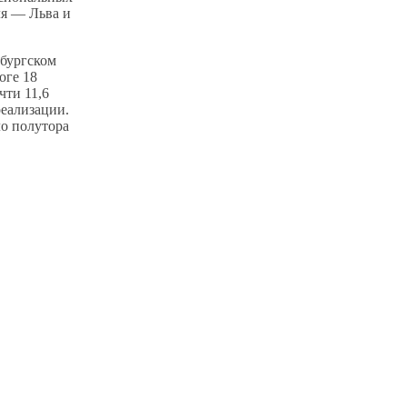
я — Льва и
бургском
оге 18
ти 11,6
реализации.
ло полутора