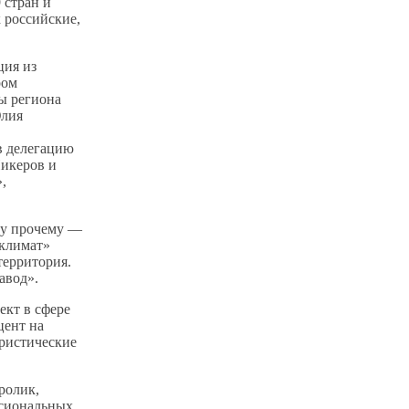
 стран и
 российские,
ция из
ром
ы региона
Юлия
в делегацию
Никеров и
,
му прочему —
склимат»
территория.
авод».
ект в сфере
цент на
уристические
ролик,
ссиональных