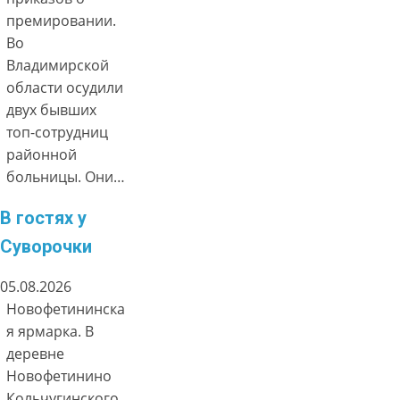
премировании.
Во
Владимирской
области осудили
двух бывших
топ-сотрудниц
районной
больницы. Они…
В гостях у
Суворочки
05.08.2026
Новофетининска
я ярмарка. В
деревне
Новофетинино
Кольчугинского