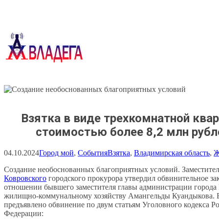
Перейти
к
содержимому
Взятка в виде трехкомнатной ква
стоимостью более 8,2 млн рубл
04.10.2024
Город мой
, 
События
Взятка
, 
Владимирская область
, 
Создание необоснованных благоприятных условий. Заместите
Ковровского
городского прокурора утвердил обвинительное за
отношении бывшего заместителя главы администрации города
жилищно-коммунальному хозяйству Амангельды Куандыкова. 
предъявлено обвинение по двум статьям Уголовного кодекса Р
Федерации: