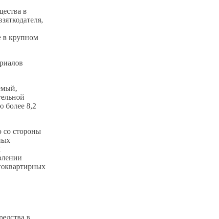
щества в
взяткодателя,
е в крупном
ериалов
емый,
тельной
 более 8,2
о со стороны
ных
м
влении
огоквартирных
редства в