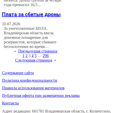
бизнеса. Доход группы за четыре
года превысил 16,5…
Плата за сбитые дроны
10.07.2026
За уничтоженные БПЛА.
Владимирская область ввела
денежное поощрение для
резервистов, которые сбивают
беспилотники во время…
«
Предыдущая страница
1
2
3
4
5
…
296
Следующая страница
»
Содержание сайта
Политика конфиденциальности
Правила использования материалов
Публичная оферта при размещении рекламы
Контакты
Адрес редакции: 601781 Владимирская область, г. Кольчугино,