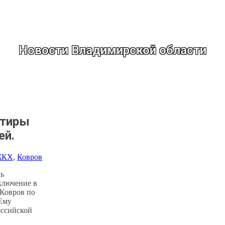
Новости Владимирской области
ртиры
ей.
ЖКХ
, 
Ковров
ль
ключение в
 Ковров по
Ему
оссийской