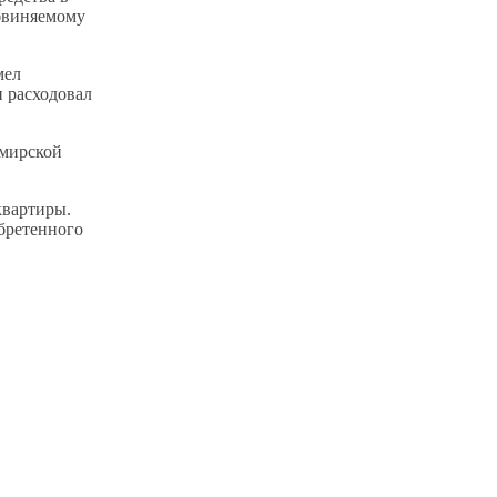
обвиняемому
мел
 расходовал
имирской
квартиры.
обретенного