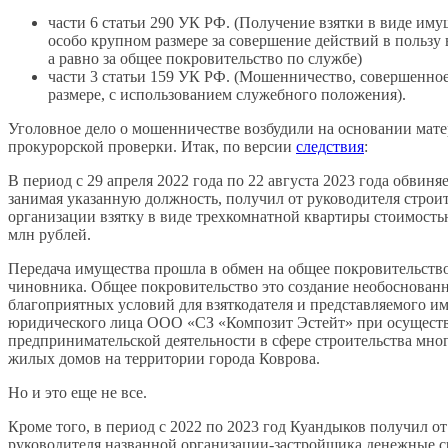
части 6 статьи 290 УК РФ. (Получение взятки в виде иму
особо крупном размере за совершение действий в пользу 
а равно за общее покровительство по службе)
части 3 статьи 159 УК РФ. (Мошенничество, совершенно
размере, с использованием служебного положения).
Уголовное дело о мошенничестве возбудили на основании мат
прокурорской проверки. Итак, по версии
следствия
:
В период с 29 апреля 2022 года по 22 августа 2023 года обвиня
занимая указанную должность, получил от руководителя строи
организации взятку в виде трехкомнатной квартиры стоимостью
млн рублей.
Передача имущества прошла в обмен на общее покровительств
чиновника. Общее покровительство это создание необоснован
благоприятных условий для взяткодателя и представляемого и
юридического лица ООО «СЗ «Композит Эстейт» при осущест
предпринимательской деятельности в сфере строительства мн
жилых домов на территории города Коврова.
Но и это еще не все.
Кроме того, в период с 2022 по 2023 год Куандыков получил от
руководителя названной организации-застройщика денежные с