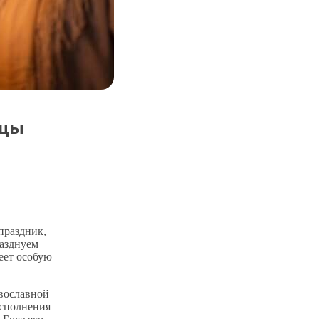
ицы
праздник,
разднуем
еет особую
авославной
исполнения