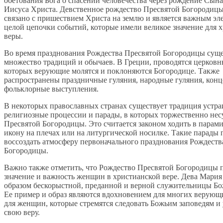
обетования Бога о спасении человечества через рождение Сына
Иисуса Христа. Девственное рождество Пресвятой Богородицы
связано с пришествием Христа на землю и является важным эл
целой цепочки событий, которые имели великое значение для 
веры.
Во время празднования Рождества Пресвятой Богородицы суще
множество традиций и обычаев. В Греции, проводятся церковн
которых верующие молятся и поклоняются Богородице. Также
распространены праздничные гуляния, народные гуляния, конц
фольклорные выступления.
В некоторых православных странах существует традиция устра
религиозные процессии и парады, в которых торжественно нес
Пресвятой Богородицы. Это считается законом ходить в парами
икону на плечах или на литургической носилке. Такие парады
воссоздать атмосферу первоначального празднования Рождеств
Богородицы.
Важно также отметить, что Рождество Пресвятой Богородицы 
значение и важность женщин в христианской вере. Дева Мария
образом бескорыстной, преданной и верной служительницы Бо
Ее пример и образ являются вдохновением для многих верующ
для женщин, которые стремятся следовать Божьим заповедям и
свою веру.