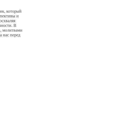
ик, который
спективы и
восхваляя
нности. В
ю, молитвами
за нас перед