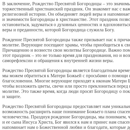
В заключение, Рождество Пресвятой Богородицы – это значим
торжественный христианский праздник. Он знакомит нас с ва
религиозной истории. Он объединяет людей веры и напоминает
и значимости Богородицы в христианстве. Этот праздник позв
остановиться, задуматься о духовных ценностях и вдохновить
веры и преданности, которой Богородица служила Богу.
Рождение Пресвятой Богородицы также призывает нас к прича
молитве. Верующие посещают храмы, чтобы приобщиться к св
Причащению и вознести свои молитвы Богородице. Важно пом
этот праздник – это не только время для празднования, но и во
саморефлексии и обращения к внутренней жизни веры.
Рождество Пресвятой Богородицы является благодатным време
мы можем обратиться к Матери Божьей с просьбами о помощи 
благословении. Многие верующие приходят к иконам Матери 
чтобы возложить цветы, свечи или просто преклониться перед
молитве. Это также время, когда люди просят Богородицу о по
и защите.
Рождество Пресвятой Богородицы предоставляет нам уникаль
возможность расширить наше понимание Божьего плана спасен
человечества. Празднуя рождение Богородицы, мы понимаем, ч
и ее сына Иисуса Христа, Бог явился к нам и принес нам спасе
напоминает нам о Божественной любви и благодати, которые 