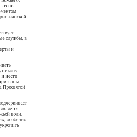
 Божьего,
 тесно
ементом
христианской
ствует
ые службы, в
ерты и
ивать
ут икону
 и нести
 призваны
а Пресвятой
подчеркивает
 является
жьей воли.
их, особенно
 укрепить