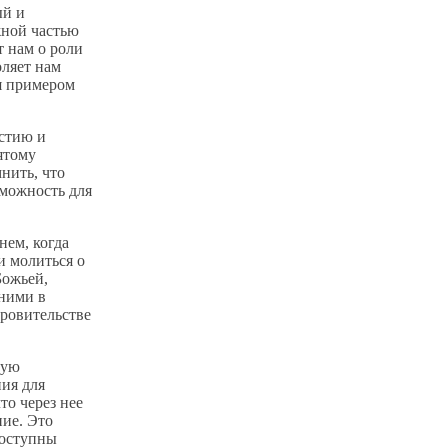
ый и
жной частью
 нам о роли
оляет нам
ся примером
стию и
ятому
нить, что
зможность для
нем, когда
и молиться о
Божьей,
 ними в
кровительстве
ную
ия для
то через нее
ние. Это
доступны