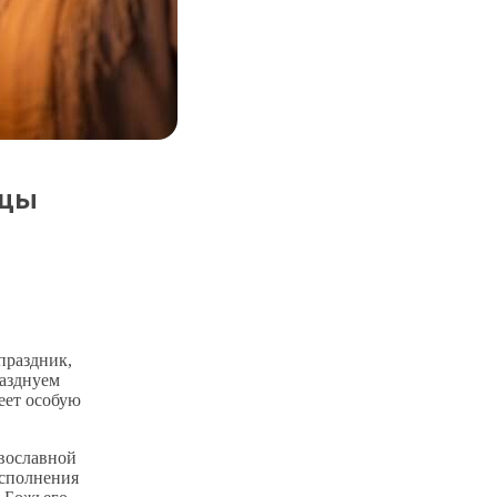
ицы
праздник,
разднуем
еет особую
авославной
исполнения