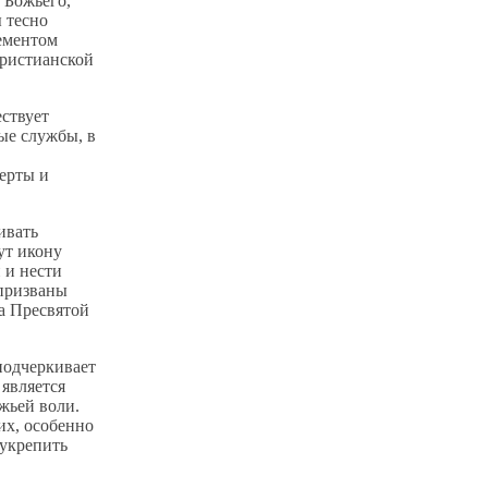
 Божьего,
 тесно
ементом
христианской
ствует
ые службы, в
ерты и
ивать
ут икону
 и нести
 призваны
а Пресвятой
подчеркивает
 является
жьей воли.
их, особенно
 укрепить