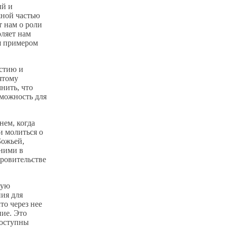
ый и
жной частью
 нам о роли
оляет нам
ся примером
стию и
ятому
нить, что
зможность для
нем, когда
и молиться о
Божьей,
 ними в
кровительстве
ную
ия для
то через нее
ние. Это
доступны