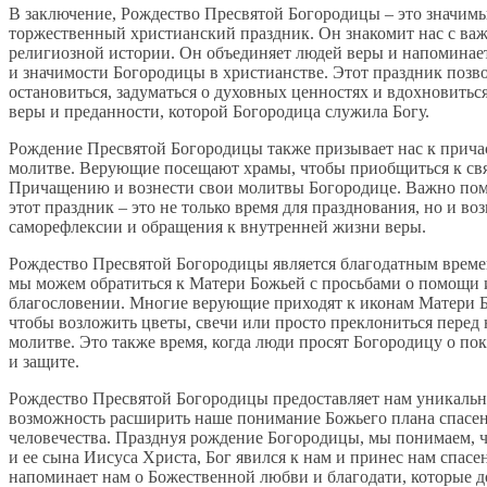
В заключение, Рождество Пресвятой Богородицы – это значим
торжественный христианский праздник. Он знакомит нас с ва
религиозной истории. Он объединяет людей веры и напоминает
и значимости Богородицы в христианстве. Этот праздник позв
остановиться, задуматься о духовных ценностях и вдохновить
веры и преданности, которой Богородица служила Богу.
Рождение Пресвятой Богородицы также призывает нас к прича
молитве. Верующие посещают храмы, чтобы приобщиться к св
Причащению и вознести свои молитвы Богородице. Важно пом
этот праздник – это не только время для празднования, но и во
саморефлексии и обращения к внутренней жизни веры.
Рождество Пресвятой Богородицы является благодатным време
мы можем обратиться к Матери Божьей с просьбами о помощи 
благословении. Многие верующие приходят к иконам Матери 
чтобы возложить цветы, свечи или просто преклониться перед
молитве. Это также время, когда люди просят Богородицу о по
и защите.
Рождество Пресвятой Богородицы предоставляет нам уникаль
возможность расширить наше понимание Божьего плана спасен
человечества. Празднуя рождение Богородицы, мы понимаем, ч
и ее сына Иисуса Христа, Бог явился к нам и принес нам спасе
напоминает нам о Божественной любви и благодати, которые 