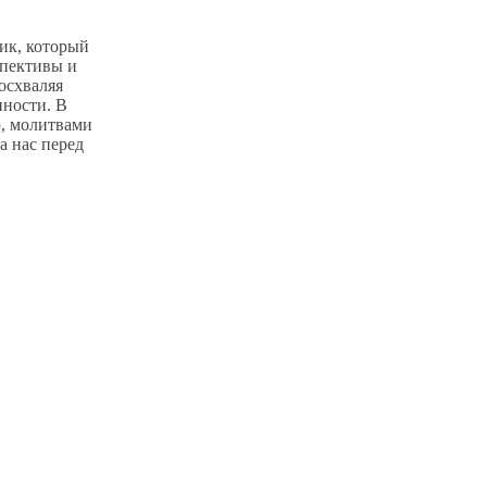
ик, который
спективы и
восхваляя
нности. В
ю, молитвами
за нас перед