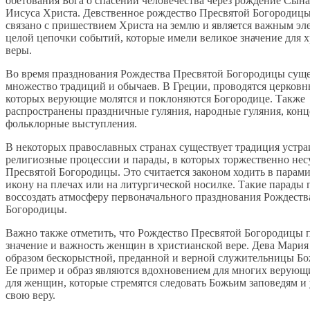
обетования Бога о спасении человечества через рождение Сына
Иисуса Христа. Девственное рождество Пресвятой Богородицы
связано с пришествием Христа на землю и является важным эл
целой цепочки событий, которые имели великое значение для 
веры.
Во время празднования Рождества Пресвятой Богородицы суще
множество традиций и обычаев. В Греции, проводятся церковн
которых верующие молятся и поклоняются Богородице. Также
распространены праздничные гуляния, народные гуляния, конц
фольклорные выступления.
В некоторых православных странах существует традиция устра
религиозные процессии и парады, в которых торжественно нес
Пресвятой Богородицы. Это считается законом ходить в парами
икону на плечах или на литургической носилке. Такие парады
воссоздать атмосферу первоначального празднования Рождеств
Богородицы.
Важно также отметить, что Рождество Пресвятой Богородицы 
значение и важность женщин в христианской вере. Дева Мария
образом бескорыстной, преданной и верной служительницы Бо
Ее пример и образ являются вдохновением для многих верующ
для женщин, которые стремятся следовать Божьим заповедям и
свою веру.