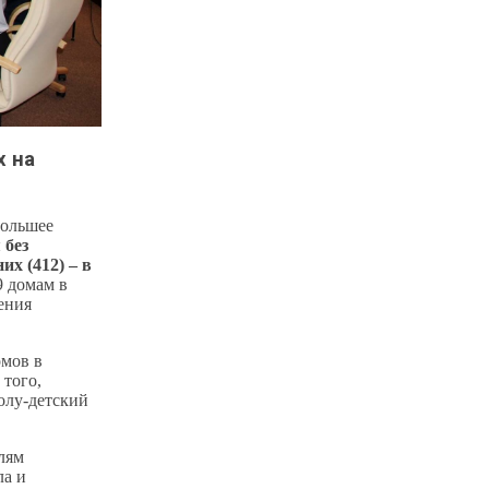
х на
большее
 без
х (412) – в
9 домам в
ения
омов в
 того,
колу-детский
лям
ла и