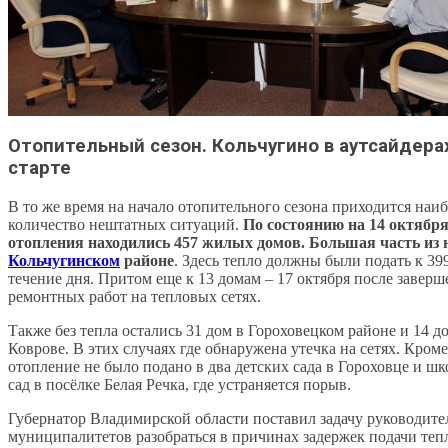
Отопительный сезон. Кольчугино в аутсайдера
старте
В то же время на начало отопительного сезона приходится наи
количество нештатных ситуаций.
По состоянию на 14 октября
отопления находились 457 жилых домов. Большая часть из ни
Кольчугинском
районе
. Здесь тепло должны были подать к 39
течение дня. Притом еще к 13 домам – 17 октября после заверш
ремонтных работ на тепловых сетях.
Также без тепла остались 31 дом в Гороховецком районе и 14 д
Коврове. В этих случаях где обнаружена утечка на сетях. Кроме
отопление не было подано в два детских сада в Гороховце и ш
сад в посёлке Белая Речка, где устраняется порыв.
Губернатор Владимирской области поставил задачу руководите
муниципалитетов разобраться в причинах задержек подачи теп