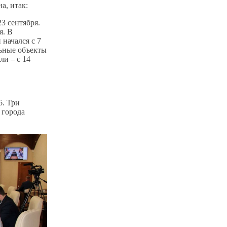
а, итак:
3 сентября.
я. В
начался с 7
льные объекты
ли – с 14
6. Три
 города