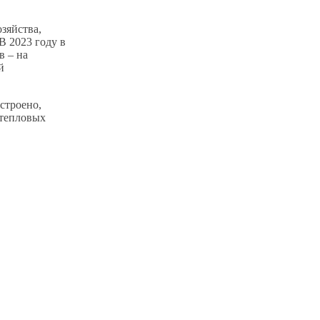
зяйства,
В 2023 году в
в – на
й
строено,
 тепловых