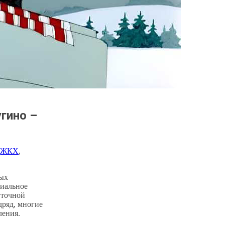
гино –
 
ЖКХ
, 
ных
циальное
уточной
дряд, многие
ления.