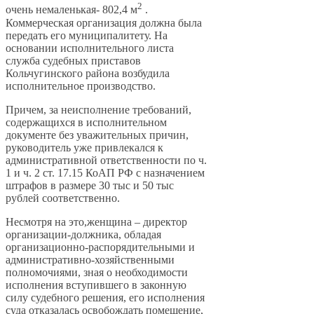
2
очень немаленькая- 802,4 м
.
Коммерческая организация должна была
передать его муниципалитету. На
основании исполнительного листа
служба судебных приставов
Кольчугинского района возбудила
исполнительное производство.
Причем, за неисполнение требований,
содержащихся в исполнительном
документе без уважительных причин,
руководитель уже привлекался к
административной ответственности по ч.
1 и ч. 2 ст. 17.15 КоАП РФ с назначением
штрафов в размере 30 тыс и 50 тыс
рублей соответственно.
Несмотря на это,женщина – директор
организации-должника, обладая
организационно-распорядительными и
административно-хозяйственными
полномочиями, зная о необходимости
исполнения вступившего в законную
силу судебного решения, его исполнения
суда отказалась освобождать помещение,