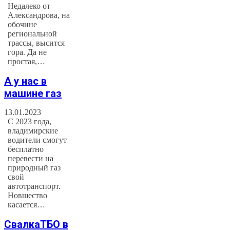
Недалеко от
Александрова, на
обочине
региональной
трассы, высится
гора. Да не
простая,…
А у нас в
машине газ
13.01.2023
С 2023 года,
владимирские
водители смогут
бесплатно
перевести на
природный газ
свой
автотранспорт.
Новшество
касается…
СвалкаТБО в