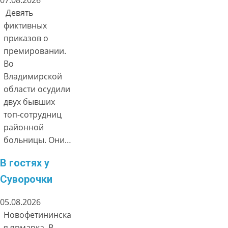
Девять
фиктивных
приказов о
премировании.
Во
Владимирской
области осудили
двух бывших
топ-сотрудниц
районной
больницы. Они…
В гостях у
Суворочки
05.08.2026
Новофетининска
я ярмарка. В