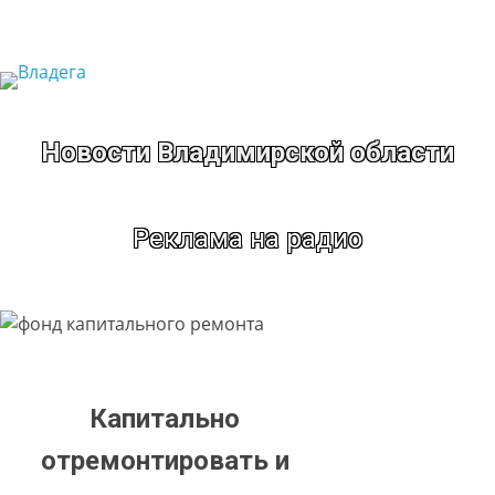
Перейти
к
содержимому
Новости Владимирской области
Реклама на радио
Капитально
отремонтировать и