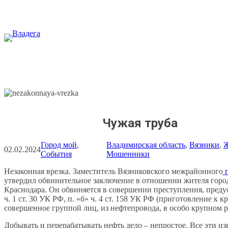
Перейти
к
содержимому
Чужая труба
Город мой
, 
Владимирская область
, 
Вязники
, 
02.02.2024
События
Мошенники
Незаконная врезка. Заместитель Вязниковского межрайонного
п
утвердил обвинительное заключение в отношении жителя горо
Краснодара. Он обвиняется в совершении преступления, пред
ч. 1 ст. 30 УК РФ, п. «б» ч. 4 ст. 158 УК РФ (приготовление к к
совершенное группой лиц, из нефтепровода, в особо крупном р
Добывать и перерабатывать нефть дело – непростое. Все эти из