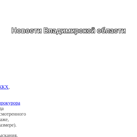
Новости Владимирской области
ЖКХ
, 
рокурора
да
усмотренного
раже,
азмере).
ыскания,