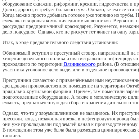
оборудование скважин, риформинг, крекинг, гидроочистка и пр
Долго, дорого, и требует большого ума. Однако, зачем все эти 
Когда можно просто добывать готовое уже топливо из трубы. 
смекалка и хорошая компания единомышленников. Вероятно, п
рассуждал предприимчивый краснодарец. Разумеется, незаконн
дело подсудное. Однако, кто не рискует тот живет на одну зарп
Итак, в ходе предварительного следствия установили:
Обвиняемый вступил в преступный сговор, направленный на 
хищение дизельного топлива из магистрального нефтепродукт
проходящего по территории
Вязниковского
района. (В отноше
участника уголовное дело выделили в отдельное производство)
Преступники совместно с привлечёнными ими неустановленн
арендовали производственное помещение на территории Октя
прядильно-крутильной фабрики. Причем, там поместили заран
подготовленные оборудование. А также и металлическую цил
емкость, предназначенную для сбора и хранения дизельного топ
Однако, что-то у злоумышленников не заладилось. Их преступ
пресекли, когда, незаконная врезка в нефтепродуктопровод была
они уже прокладывали под землей канал к производственном
В помещении этом уже была была размещена цилиндрическая е
топлива.