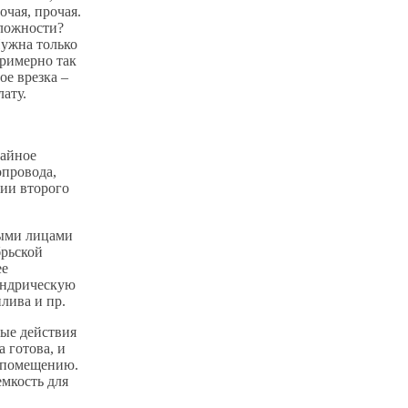
очая, прочая.
сложности?
Нужна только
римерно так
ое врезка –
лату.
тайное
опровода,
нии второго
ыми лицами
брьской
ее
индрическую
лива и пр.
ные действия
 готова, и
у помещению.
мкость для