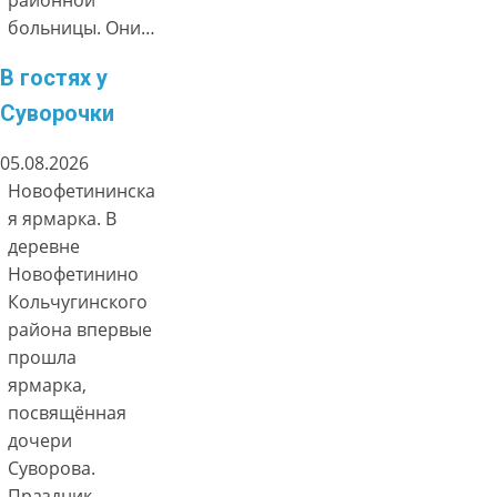
больницы. Они…
В гостях у
Суворочки
05.08.2026
Новофетининска
я ярмарка. В
деревне
Новофетинино
Кольчугинского
района впервые
прошла
ярмарка,
посвящённая
дочери
Суворова.
Праздник