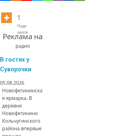
1
Поде
лился
Реклама на
радио
В гостях у
Суворочки
05.08.2026
Новофетининска
я ярмарка. В
деревне
Новофетинино
Кольчугинского
района впервые
прошла