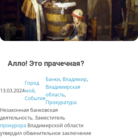
Алло! Это прачечная?
Банки
, 
Владимир
, 
Город
Владимирская
13.03.2024
мой
, 
область
, 
События
Прокуратура
Незаконная банковская
деятельность. Заместитель
прокурора
Владимирской области
утвердил обвинительное заключение