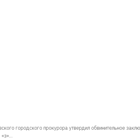
вского городского прокурора утвердил обвинительное закл
. «з»…