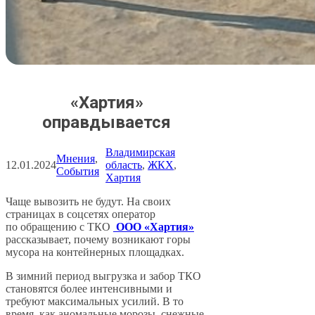
«Хартия»
оправдывается
Владимирская
Мнения
, 
12.01.2024
область
, 
ЖКХ
, 
События
Хартия
Чаще вывозить не будут. На своих
страницах в соцсетях оператор
по обращению с ТКО
ООО «Хартия»
рассказывает, почему возникают горы
мусора на контейнерных площадках.
В зимний период выгрузка и забор ТКО
становятся более интенсивными и
требуют максимальных усилий. В то
время, как аномальные морозы, снежные