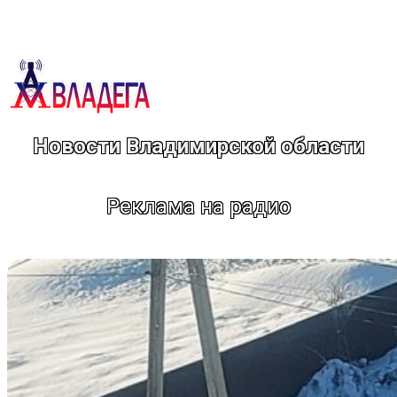
Перейти
к
содержимому
Новости Владимирской области
Реклама на радио