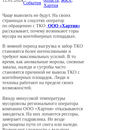
12.01.2024
область
, 
ЖКХ
, 
События
Хартия
Чаще вывозить не будут. На своих
страницах в соцсетях оператор
по обращению с ТКО
ООО «Хартия»
рассказывает, почему возникают горы
мусора на контейнерных площадках.
В зимний период выгрузка и забор ТКО
становятся более интенсивными и
требуют максимальных усилий. В то
время, как аномальные морозы, снежные
завалы, наледи и сугробы часто
становятся причиной не вывоза ТКО с
контейнерных площадок. Люди и
техника работают на пределе своих
возможностей.
Ввиду минусовой температуры
мусоровозы регионального оператора
компании ООО «Хартия» отказываются
заводиться. На них лопаются рессоры,
замерзает гидравлика. Не везде
расчищены пути от снега или наледи.
Возникают сложности с выкатом