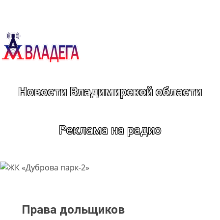
Перейти
к
содержимому
Новости Владимирской области
Реклама на радио
Права дольщиков