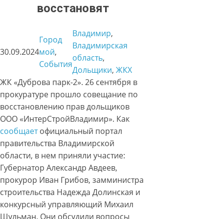
восстановят
Владимир
, 
Город
Владимирская
30.09.2024
мой
, 
область
, 
События
Дольщики
, 
ЖКХ
ЖК «Дуброва парк-2». 26 сентября в
прокуратуре прошло совещание по
восстановлению прав дольщиков
ООО «ИнтерСтройВладимир». Как
сообщает
официальный портал
правительства Владимирской
области, в нем приняли участие:
Губернатор Александр Авдеев,
прокурор Иван Грибов, замминистра
строительства Надежда Долинская и
конкурсный управляющий Михаил
Шульман. Они обсудили вопросы