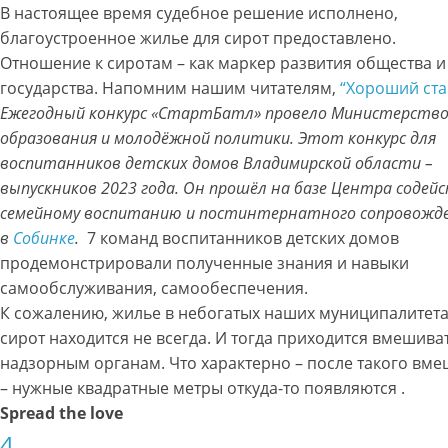
В настоящее время судебное решение исполнено,
благоустроенное жилье для сирот предоставлено.
Отношение к сиротам – как маркер развития общества и
государства. Напомним нашим читателям,
“Хороший ста
Ежегодный конкурс «СтартБатл» провело Министерств
образования и молодёжной политики. Этот конкурс для
воспитанников детских домов Владимирской области –
выпускников 2023 года. Он прошёл на базе Центра содей
семейному воспитанию и постинтернатного сопровожд
в
Собинке
.
7 команд воспитанников детских домов
продемонстрировали полученные знания и навыки
самообслуживания, самообеспечения.
К сожалению, жилье в небогатых наших муниципалитета
сирот находится не всегда. И тогда приходится вмешива
надзорным органам. Что характерно – после такого вме
– нужные квадратные метры откуда-то появляются .
Spread the love
4