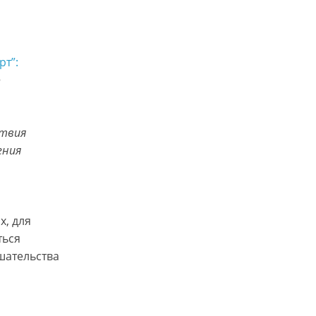
рт”:
о
ствия
ения
х, для
ться
шательства