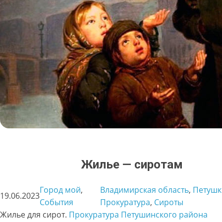
Жилье — сиротам
Город мой
, 
Владимирская область
, 
Петушк
19.06.2023
События
Прокуратура
, 
Сироты
Жилье для сирот.
Прокуратура Петушинского района