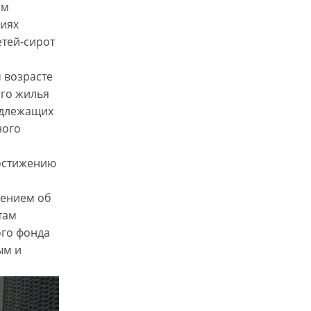
ям
ниях
тей-сирот
 возрасте
ого жилья
подлежащих
ного
достижению
лением об
там
го фонда
ым и