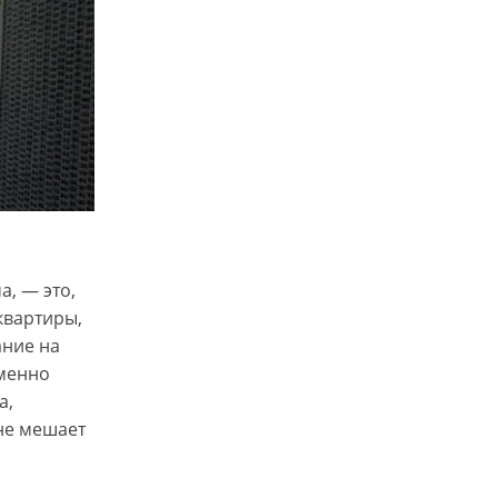
, — это,
квартиры,
ание на
менно
а,
не мешает