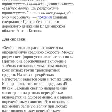
транспортных потоков, организовывать
«зелёную волну» или разгружать
транспортный поток на тех улицах, где
это требуется»,
—
пояснил
главный
специалист Центра безопасности
дорожного движения Владимирской
области Антон Козлов.
Для справки:
«Зелёная волна» рассчитывается на
определённую среднюю скорость. Между
рядом светофоров устанавливается связь.
Притом она обеспечивает включение
зелёных сигналов к моментам подхода
компактных групп транспортных
средств. На всех перекрёстках
магистрали задаётся один и тот же цикл.
Как правило, этот цикл в пределах 45—
80 сек. Зелёный свет по направлению
магистрали на разных перекрёстках
включается не одновременно, а с заранее
определённым сдвигом. Это позволяет
применять зелёную волну при любых
расстояниях между перекрёстками.