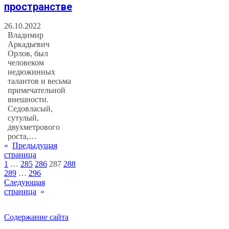
пространстве
26.10.2022
Владимир
Аркадьевич
Орлов, был
человеком
недюжинных
талантов и весьма
примечательной
внешности.
Седовласый,
сутулый,
двухметрового
роста,…
«
Предыдущая
страница
1
…
285
286
287
288
289
…
296
Следующая
страница
»
Содержание сайта