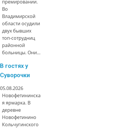
премировании.
Во
Владимирской
области осудили
двух бывших
топ-сотрудниц
районной
больницы. Они…
В гостях у
Суворочки
05.08.2026
Новофетининска
я ярмарка. В
деревне
Новофетинино
Кольчугинского