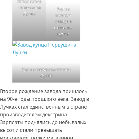
Завод купца
Первушина
Руины
Лучки
корпуса
завода в
местечко
Лучки
Руины завода в местечко
Лучки
Второе рождение завода пришлось
на 90-е годы прошлого века. Завод в
Лучках стал единственным в стране
производителем декстрина.
Зарплаты поднялись до небывалых
высот и стали превышать
московские, полки магазинов