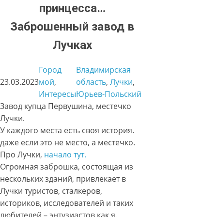
принцесса…
Заброшенный завод в
Лучках
Город
Владимирская
23.03.2023
мой
, 
область
, 
Лучки
, 
Интересы
Юрьев-Польский
Завод купца Первушина, местечко
Лучки.
У каждого места есть своя история.
даже если это не место, а местечко.
Про Лучки,
начало тут.
Огромная заброшка, состоящая из
нескольких зданий, привлекает в
Лучки туристов, сталкеров,
историков, исследователей и таких
любителей – энтузиастов как я.