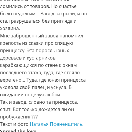
ломились от товаров. Но счастье
было недолгим… Завод закрыли, и он
стал разрушаться без пригляда и
хозяина.
Мне заброшенный завод напомнил
крепость из сказки про спящую
принцессу. Эта поросль юных
деревьев и кустарников,
карабкающихся по стене к окнам
последнего этажа, туда, где стояло
веретено… Туда, где юная принцесса
уколола свой палец и уснула. В
ожидании поцелуя любви.
Так и завод, словно та принцесса,
спит. Вот только дождется ли он
пробуждения???
Текст и фото
Наталья Пфаненштиль.
Spread the love