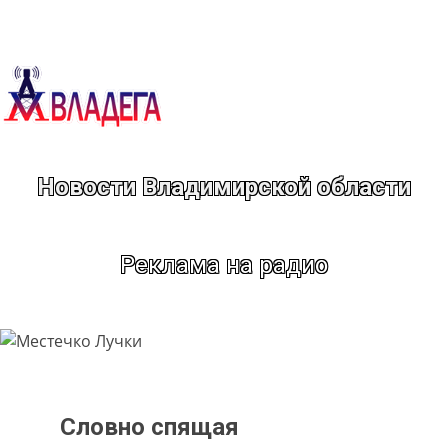
Перейти
к
содержимому
Новости Владимирской области
Реклама на радио
Словно спящая