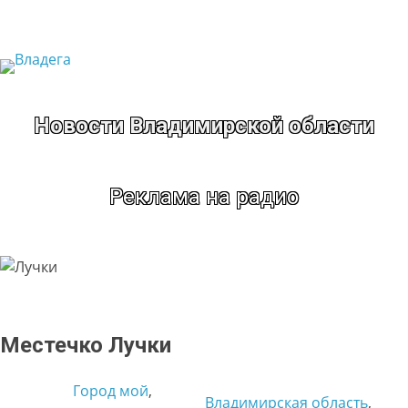
Перейти
к
содержимому
Новости Владимирской области
Реклама на радио
Местечко Лучки
Город мой
, 
Владимирская область
, 