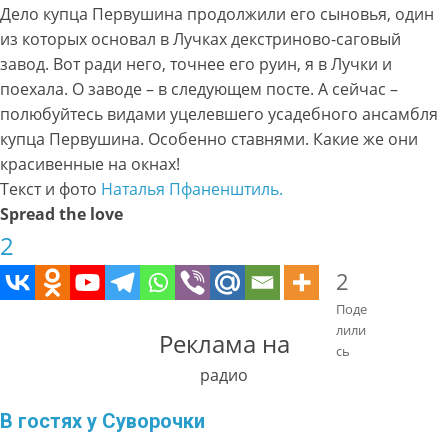
Дело купца Первушина продолжили его сыновья, один
из которых основал в Лучках декстриново-саговый
завод. Вот ради него, точнее его руин, я в Лучки и
поехала. О заводе – в следующем посте. А сейчас –
полюбуйтесь видами уцелевшего усадебного ансамбля
купца Первушина. Особенно ставнями. Какие же они
красивенные на окнах!
Текст и фото
Наталья Пфаненштиль.
Spread the love
2
2
Поде
лили
Реклама на
сь
радио
В гостях у Суворочки