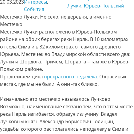
20.03.2023
Интересы
, 
Лучки
, 
Юрьев-Польский
События
Местечко Лучки. Не село, не деревня, а именно
Местечко!
Местечко Лучки расположено в Юрьев-Польском
районе на обоих берегах реки Нерль. В 10 километрах
от села Сима и в 32 километрах от самого древнего
Юрьева. Местечек во Владимирской области всего два:
Лучки и Шордога. Причем, Шордога – там же в Юрьев-
Польском районе.
Продолжаем цикл
прекрасного недалека
. О красивых
местах, где мы не были. А они -так близко.
Изначально это местечко называлось Лучково.
Возможно, наименование связано тем, что в этом месте
река Нерль изгибается, образуя излучину. Владел
Лучковым князь Александр Борисович Голицын,
усадьбы которого располагались неподалеку в Симе и