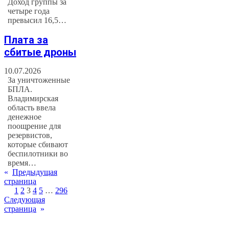
Доход группы за
четыре года
превысил 16,5…
Плата за
сбитые дроны
10.07.2026
За уничтоженные
БПЛА.
Владимирская
область ввела
денежное
поощрение для
резервистов,
которые сбивают
беспилотники во
время…
«
Предыдущая
страница
1
2
3
4
5
…
296
Следующая
страница
»