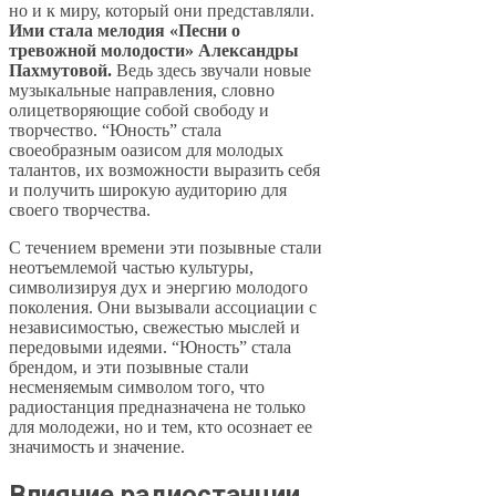
но и к миру, который они представляли.
Ими стала мелодия «Песни о
тревожной молодости» Александры
Пахмутовой.
Ведь здесь звучали новые
музыкальные направления, словно
олицетворяющие собой свободу и
творчество. “Юность” стала
своеобразным оазисом для молодых
талантов, их возможности выразить себя
и получить широкую аудиторию для
своего творчества.
С течением времени эти позывные стали
неотъемлемой частью культуры,
символизируя дух и энергию молодого
поколения. Они вызывали ассоциации с
независимостью, свежестью мыслей и
передовыми идеями. “Юность” стала
брендом, и эти позывные стали
несменяемым символом того, что
радиостанция предназначена не только
для молодежи, но и тем, кто осознает ее
значимость и значение.
Влияние радиостанции