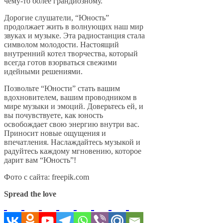
чему-то более грандиозному.
Дорогие слушатели, “Юность”
продолжает жить в волнующих наш мир
звуках и музыке. Эта радиостанция стала
символом молодости. Настоящий
внутренний котел творчества, который
всегда готов взорваться свежими
идейными решениями.
Позвольте “Юности” стать вашим
вдохновителем, вашим проводником в
мире музыки и эмоций. Доверьтесь ей, и
вы почувствуете, как юность
освобождает свою энергию внутри вас.
Приносит новые ощущения и
впечатления. Наслаждайтесь музыкой и
радуйтесь каждому мгновению, которое
дарит вам “Юность”!
Фото с сайта: freepik.com
Spread the love