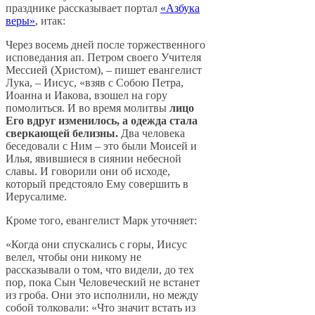
празднике рассказывает портал
«Азбука
веры»
, итак:
Через восемь дней после торжественного
исповедания ап. Петром своего Учителя
Мессией (Христом), – пишет евангелист
Лука, – Иисус, «взяв с Собою Петра,
Иоанна и Иакова, взошел на гору
помолиться. И во время молитвы
лицо
Его вдруг изменилось, а одежда стала
сверкающей белизны.
Два человека
беседовали с Ним – это были Моисей и
Илья, явившиеся в сиянии небесной
славы. И говорили они об исходе,
который предстояло Ему совершить в
Иерусалиме.
Кроме того, евангелист Марк уточняет:
«Когда они спускались с горы, Иисус
велел, чтобы они никому не
рассказывали о том, что видели, до тех
пор, пока Сын Человеческий не встанет
из гроба. Они это исполнили, но между
собой толковали: «Что значит встать из