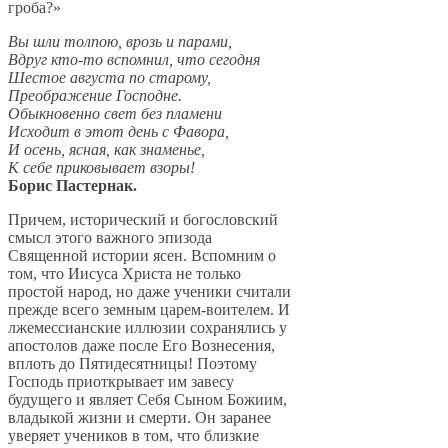
гроба?»
Вы шли толпою, врозь и парами,
Вдруг кто-то вспомнил, что сегодня
Шестое августа по старому,
Преображение Господне.
Обыкновенно свет без пламени
Исходит в этот день с Фавора,
И осень, ясная, как знаменье,
К себе приковывает взоры!
Борис Пастернак.
Причем, исторический и богословский
смысл этого важного эпизода
Священной истории ясен. Вспомним о
том, что Иисуса Христа не только
простой народ, но даже ученики считали
прежде всего земным царем-воителем. И
лжемессианские иллюзии сохранялись у
апостолов даже после Его Вознесения,
вплоть до Пятидесятницы! Поэтому
Господь приоткрывает им завесу
будущего и являет Себя Сыном Божиим,
владыкой жизни и смерти. Он заранее
уверяет учеников в том, что близкие