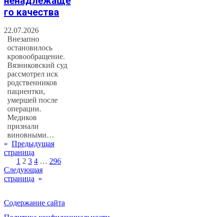
ненадлежаще
го качества
22.07.2026
Внезапно
остановилось
кровообращение.
Вязниковский суд
рассмотрел иск
родственников
пациентки,
умершей после
операции.
Медиков
признали
виновными…
«
Предыдущая
страница
1
2
3
4
…
296
Следующая
страница
»
Содержание сайта