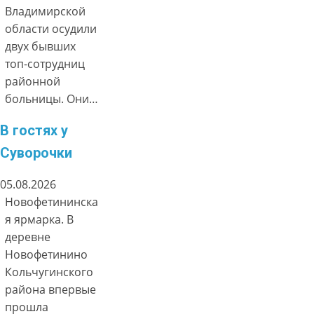
Владимирской
области осудили
двух бывших
топ-сотрудниц
районной
больницы. Они…
В гостях у
Суворочки
05.08.2026
Новофетининска
я ярмарка. В
деревне
Новофетинино
Кольчугинского
района впервые
прошла