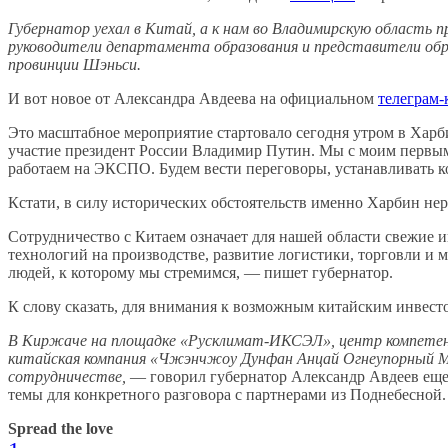
Губернатор уехал в Китай, а к нам во Владимирскую область п
руководители департамента образования и представители обр
провинции Шэньси.
И вот новое от Александра Авдеева на официальном
телеграм-
Это масштабное мероприятие стартовало сегодня утром в Харб
участие президент России Владимир Путин. Мы с моим первы
работаем на ЭКСПО. Будем вести переговоры, устанавливать к
Кстати, в силу исторических обстоятельств именно Харбин не
Сотрудничество с Китаем означает для нашей области свежие 
технологий на производстве, развитие логистики, торговли и м
людей, к которому мы стремимся, — пишет губернатор.
К слову сказать, для внимания к возможным китайским инвесто
В Киржаче на площадке «Русклимат-ИКСЭЛ», центр компетен
китайская компания «Чжэнчжоу Дунфан Анцай Огнеупорный Ма
сотрудничестве,
— говорил губернатор Александр Авдеев еще в
темы для конкретного разговора с партнерами из Поднебесной.
Spread the love