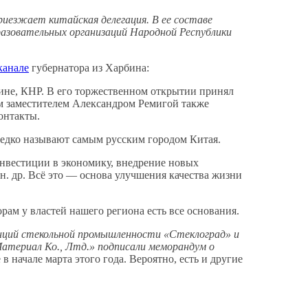
риезжает китайская делегация. В ее составе
азовательных организаций Народной Республики
канале
губернатора из Харбина:
ине, КНР. В его торжественном открытии принял
м заместителем Александром Ремигой также
онтакты.
редко называют самым русским городом Китая.
инвестиции в экономику, внедрение новых
н. др. Всё это — основа улучшения качества жизни
рам у властей нашего региона есть все основания.
ций стекольной промышленности «Стеклоград» и
териал Ко., Лтд.» подписали меморандум о
 начале марта этого года. Вероятно, есть и другие