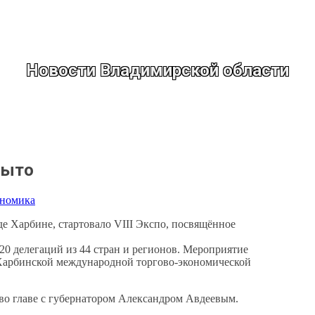
Новости Владимирской области
рыто
номика
е Харбине, стартовало VIII Экспо, посвящённое
120 делегаций из 44 стран и регионов. Мероприятие
й Харбинской международной торгово-экономической
во главе с губернатором Александром Авдеевым.