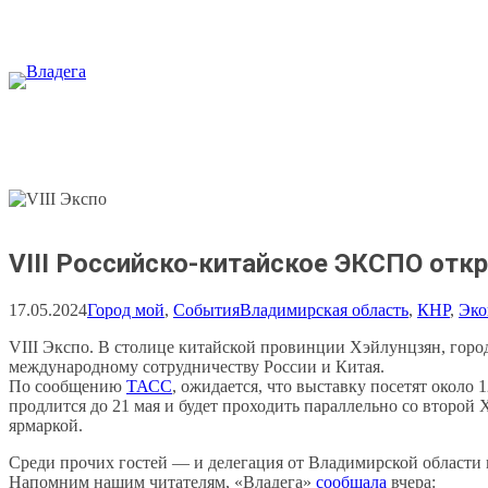
Перейти
к
содержимому
VIII Российско-китайское ЭКСПО отк
17.05.2024
Город мой
, 
События
Владимирская область
, 
КНР
, 
Эко
VIII Экспо. В столице китайской провинции Хэйлунцзян, город
международному сотрудничеству России и Китая.
По сообщению
ТАСС
, ожидается, что выставку посетят около 
продлится до 21 мая и будет проходить параллельно со второ
ярмаркой.
Среди прочих гостей — и делегация от Владимирской области 
Напомним нашим читателям, «Владега»
сообщала
вчера: