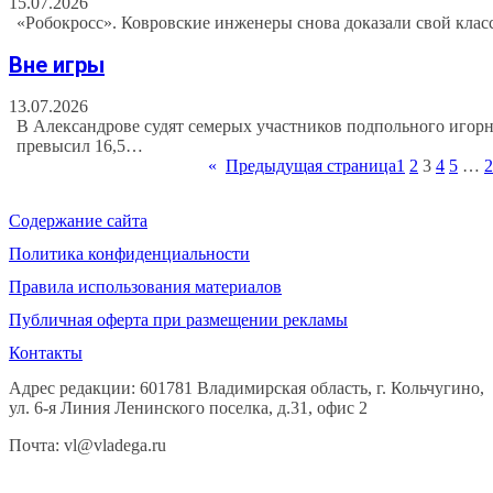
15.07.2026
«Робокросс». Ковровские инженеры снова доказали свой класс
Вне игры
13.07.2026
В Александрове судят семерых участников подпольного игорно
превысил 16,5…
«
Предыдущая страница
1
2
3
4
5
…
2
Содержание сайта
Политика конфиденциальности
Правила использования материалов
Публичная оферта при размещении рекламы
Контакты
Адрес редакции: 601781 Владимирская область, г. Кольчугино,
ул. 6-я Линия Ленинского поселка, д.31, офис 2
Почта: vl@vladega.ru