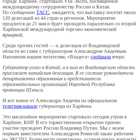
городе Харбине, стартовало VIII Экспо, посвящённое
международному сотрудничеству России и Китая.
По сообщению
ТАСС
, ожидается, что выставку посетят около
120 делегаций из 44 стран и регионов. Мероприятие
продлится до 21 мая и будет проходить параллельно со второй
Харбинской международной торгово-экономической
ярмаркой.
Среди прочих гостей — и делегация от Владимирской
области во главе с губернатором Александром Авдеевым.
Напомним нашим читателям, «Владега»
сообщала
вчера:
Губернатор уехал в Китай, а к нам во Владимирскую область
приезжает китайская делегация. В ее составе руководители
департамента образования и представители
образовательных организаций Народной Республики
провинции Шэньси.
И вот новое от Александра Авдеева на официальном
телеграм-канале
губернатора из Харбина:
Это масштабное мероприятие стартовало сегодня утром в
Харбине, КНР. В его торжественном открытии принял
участие президент России Владимир Путин. Мы с моим
первым заместителем Александром Ремигой также работаем
на ЭКСПО. Будем вести переговоры, устанавливать контакты.