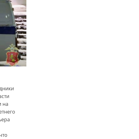
удники
асти
и на
етнего
ьера
что