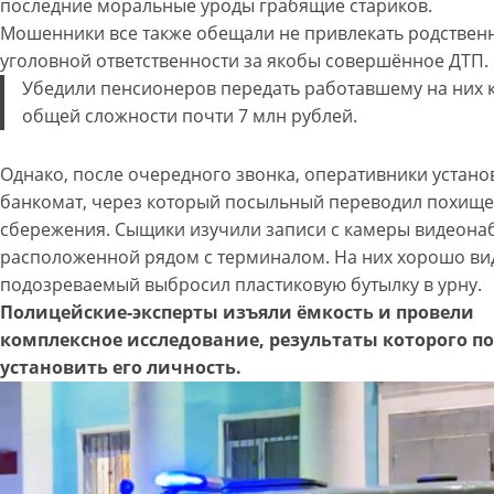
последние моральные уроды грабящие стариков.
Мошенники все также обещали не привлекать родствен
уголовной ответственности за якобы совершённое ДТП.
Убедили пенсионеров передать работавшему на них к
общей сложности почти 7 млн рублей.
Однако, после очередного звонка, оперативники устано
банкомат, через который посыльный переводил похищ
сбережения. Сыщики изучили записи с камеры видеона
расположенной рядом с терминалом. На них хорошо ви
подозреваемый выбросил пластиковую бутылку в урну.
Полицейские-эксперты изъяли ёмкость и провели
комплексное исследование, результаты которого п
установить его личность.