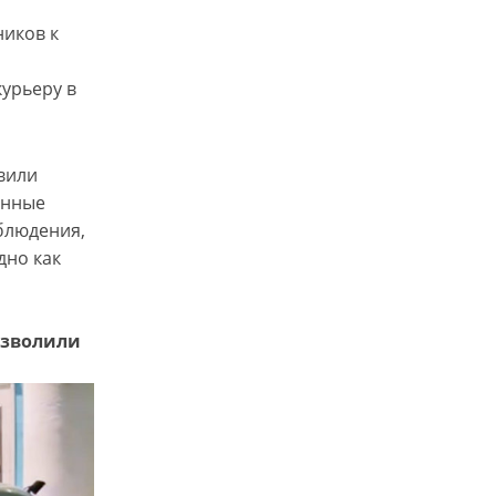
ников к
урьеру в
вили
енные
блюдения,
дно как
озволили