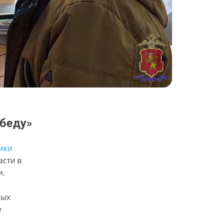
 беду»
ики
сти в
и.
рых
е