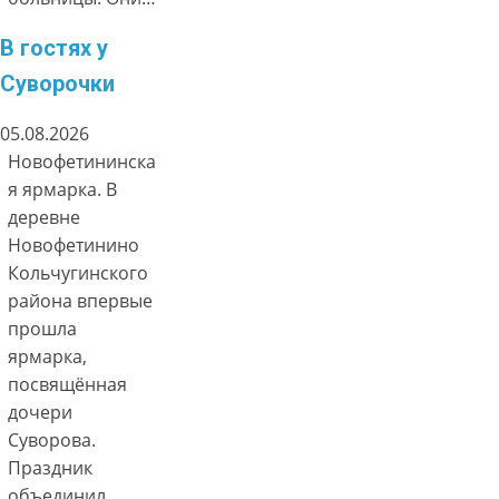
В гостях у
Суворочки
05.08.2026
Новофетининска
я ярмарка. В
деревне
Новофетинино
Кольчугинского
района впервые
прошла
ярмарка,
посвящённая
дочери
Суворова.
Праздник
объединил…