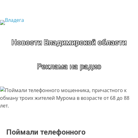
Перейти
к
содержимому
Новости Владимирской области
Реклама на радио
Поймали телефонного