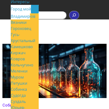
Интересы
Контакты
Город мой
П
Владимир
Александров
о
Вязники
и
с
Гороховец
к
Гусь-
Хрустальный
Камешково
Киржач
Ковров
Кольчугино
Меленки
Муром
Петушки
Собинка
Судогда
Суздаль
События
Юрьев-