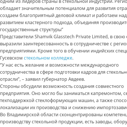
одним из лидеров страны в стекольной индустрии. Реги
обладает значительным потенциалом для развития отра
создаем благоприятный деловой климат и работаем над
развитием кластерного подхода, объединяя производит
государственные структуры”
Представители Shamvik Glasstech Private Limited, в свою
выразили заинтересованность в сотрудничестве с реги
предприятиями. Кроме того в обучении индийских спец
Гусевском
стекольном колледже
.
“У нас есть желание и возможности международного
сотрудничества в сфере подготовки кадров для стеколь
отрасли”, – заявил губернатор Авдеев.
Стороны обсудили возможность создания совместного
предприятия. Оно могло бы заниматься капремонтом, с
техподдержкой стеклоформующих машин, а также спосо
локализации их производства и снижению импортозави
Во Владимирской области сконцентрированы компетен
производству стекольной продукции, есть заводы, обор