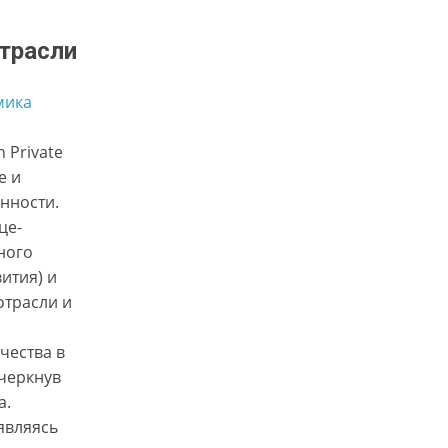
отрасли
мика
 Private
е и
нности.
це-
ного
ития) и
отрасли и
чества в
черкнув
а.
являясь