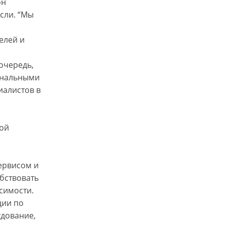
он
сли. “Мы
елей и
 очередь,
ональными
иалистов в
ной
ервисом и
бствовать
симости.
ции по
удование,