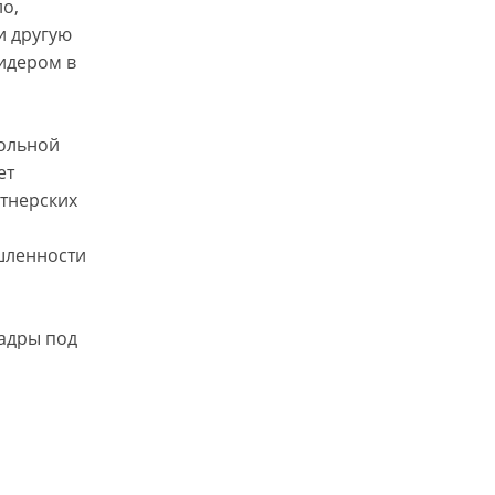
ло,
и другую
лидером в
кольной
ет
ртнерских
шленности
адры под
м