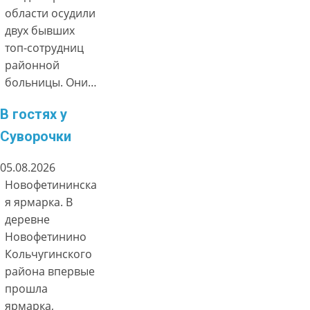
области осудили
двух бывших
топ-сотрудниц
районной
больницы. Они…
В гостях у
Суворочки
05.08.2026
Новофетининска
я ярмарка. В
деревне
Новофетинино
Кольчугинского
района впервые
прошла
ярмарка,