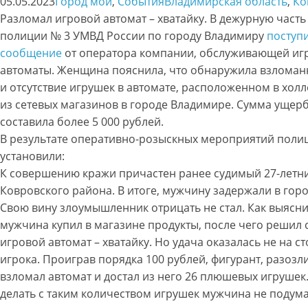
05.05.2023
Город мой
, 
События
Владимирская область
, 
Ко
Разломал игровой автомат – хватайку. В дежурную часть
полиции № 3 УМВД России по городу Владимиру
поступ
сообщение
от оператора компании, обслуживающей иг
автоматы. Женщина пояснила, что обнаружила взломан
и отсутствие игрушек в автомате, расположенном в холл
из сетевых магазинов в городе Владимире. Сумма ущер
составила более 5 000 рублей.
В результате оперативно-розыскных мероприятий поли
установили:
К совершению кражи причастен ранее судимый 27-летн
Ковровского района. В итоге, мужчину задержали в гор
Свою вину злоумышленник отрицать не стал. Как выясни
мужчина купил в магазине продукты, после чего решил 
игровой автомат – хватайку. Но удача оказалась не на с
игрока. Проиграв порядка 100 рублей, фигурант, разозл
взломал автомат и достал из него 26 плюшевых игрушек.
делать с таким количеством игрушек мужчина не подума