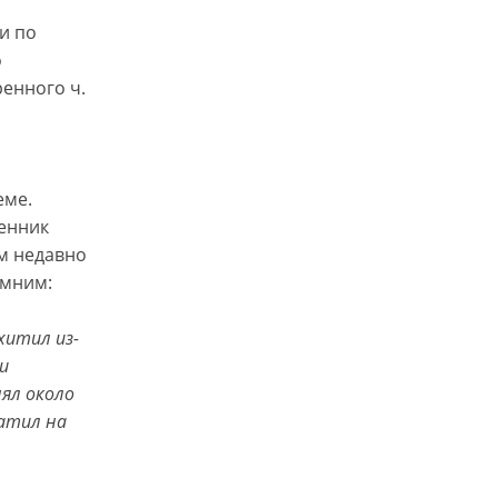
и по
о
енного ч.
еме.
ленник
ем недавно
омним:
хитил из-
и
ял около
атил на