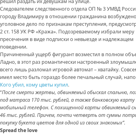
решил раздать их девушкам на улице.
Следователем следственного отдела ОП № 3 УМВД Росси
городу Владимиру в отношении гражданина возбужден
уголовное дело по признакам преступления, предусмотр
2 ст. 158 УК РФ «Кража». Подозреваемому избрали меру
пресечения в виде подписки о невыезде и надлежащем
поведении.
Причиненный ущерб фигурант возместил в полном объ
Ладно, в этот раз романтически настроенный злоумыш
всего лишь разломал игровой автомат – хватайку. Совс
имел место быть гораздо более печальный случай, нап
Кого убил, кому цветы купил
.
“
После смерти жертвы, обвиняемый обыскал спальню, по
под матраса 170 тыс. рублей, а также банковскую карту 
мобильный телефон. С похищенной карты обвиняемый сн
46 тыс. рублей. Причем, почти четверть от суммы потр
покупку букета цветов для одной из своих знакомых”.
Spread the love