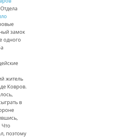
вров
 Отдела
ило
ровые
ный замок
е одного
ба
цейские
ий житель
оде Ковров.
лось,
сыграть в
тороне
ившись,
 Что
л, поэтому