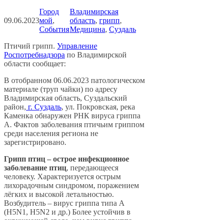
Город
Владимирская
09.06.2023
мой
, 
область
, 
грипп
, 
События
Медицина
, 
Суздаль
Птичий грипп.
Управление
Роспотребнадзора
по Владимирской
области сообщает:
В отобранном 06.06.2023 патологическом
материале (труп чайки) по адресу
Владимирская область, Суздальский
район,
г. Суздаль
, ул. Покровская, река
Каменка обнаружен РНК вируса гриппа
А. Фактов заболевания птичьим гриппом
среди населения региона не
зарегистрировано.
Грипп птиц – острое инфекционное
заболевание птиц
, передающееся
человеку. Характеризуется острым
лихорадочным синдромом, поражением
лёгких и высокой летальностью.
Возбудитель – вирус гриппа типа А
(Н5N1, H5N2 и др.) Более устойчив в