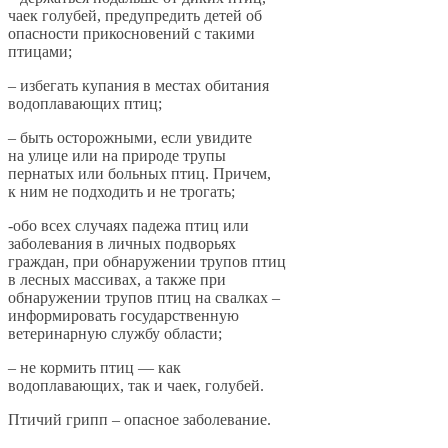
чаек голубей, предупредить детей об
опасности прикосновений с такими
птицами;
– избегать купания в местах обитания
водоплавающих птиц;
– быть осторожными, если увидите
на улице или на природе трупы
пернатых или больных птиц. Причем,
к ним не подходить и не трогать;
-обо всех случаях падежа птиц или
заболевания в личных подворьях
граждан, при обнаружении трупов птиц
в лесных массивах, а также при
обнаружении трупов птиц на свалках –
информировать государственную
ветеринарную службу области;
– не кормить птиц — как
водоплавающих, так и чаек, голубей.
Птичий грипп – опасное заболевание.