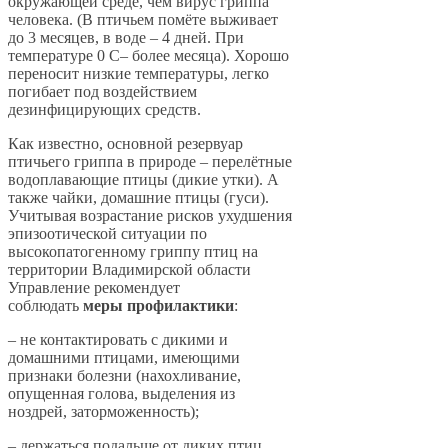
окружающей среде, чем вирус гриппа
человека. (В птичьем помёте выживает
до 3 месяцев, в воде – 4 дней. При
температуре 0 С– более месяца). Хорошо
переносит низкие температуры, легко
погибает под воздействием
дезинфицирующих средств.
Как известно, основной резервуар
птичьего гриппа в природе – перелётные
водоплавающие птицы (дикие утки). А
также чайки, домашние птицы (гуси).
Учитывая возрастание рисков ухудшения
эпизоотической ситуации по
высокопатогенному гриппу птиц на
территории Владимирской области
Управление рекомендует
соблюдать
меры профилактики
:
– не контактировать с дикими и
домашними птицами, имеющими
признаки болезни (нахохливание,
опущенная голова, выделения из
ноздрей, заторможенность);
– держаться подальше от диких птиц,